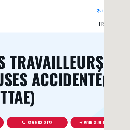
Qui nous somme
TROUVER UNE 
S TRAVAILLEURS ET
USES ACCIDENTÉ(E)S
CTTAE)
819 563-8178
VOIR SUR GOOGLE MAPS